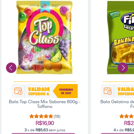
Bala Top Class Mix Sabores 600g -
Bala Gelatina d
Toffano
Fi
(19)
R$16,90
R$2
3
x de
R$5,63
sem juros
4
x de
R$5,