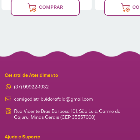
COMPRAR
CO
Central de Atendimento
(37) 99922-1932
comigodistribuidorafala@gmail.com
Rua Vicente Dias Barbosa 101, São Luiz, Carmo do
Cajuru, Minas Gerais (CEP 35557000)
Ajuda e Suporte