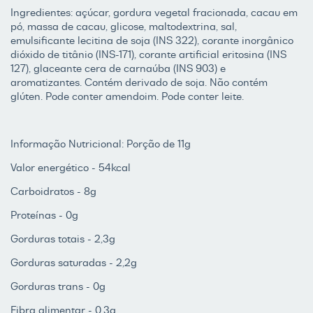
Ingredientes: açúcar, gordura vegetal fracionada, cacau em
pó, massa de cacau, glicose, maltodextrina, sal,
emulsificante lecitina de soja (INS 322), corante inorgânico
dióxido de titânio (INS-171), corante artificial eritosina (INS
127), glaceante cera de carnaúba (INS 903) e
aromatizantes. Contém derivado de soja. Não contém
glúten. Pode conter amendoim. Pode conter leite.
Informação Nutricional: Porção de 11g
Valor energético - 54kcal
Carboidratos - 8g
Proteínas - 0g
Gorduras totais - 2,3g
Gorduras saturadas - 2,2g
Gorduras trans - 0g
Fibra alimentar - 0,3g