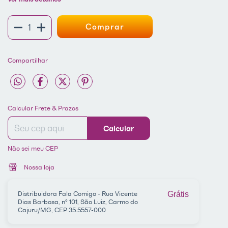
Compartilhar
Entregas para o CEP:
ALTERAR CEP
Calcular Frete & Prazos
Calcular
Não sei meu CEP
Nossa loja
Distribuidora Fala Comigo - Rua Vicente
Grátis
Dias Barbosa, nº 101, São Luiz, Carmo do
Cajuru/MG, CEP 35.5557-000