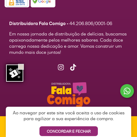
Distribuidora Fala Comigo -
44.206.806/0001-06
Em nossa jornada de distribuição de delícias, buscamos
apaixonadamente pelos melhores sabores. Cada doce
carrega nossa dedicação e amor. Vamos construir um
mundo mais doce juntos!
Ao navegar por este site você aceita o uso de cookies
para agilizar a sua experiência de compra.
© 2026 | Todos os direitos reservados.
DISTRIBUIDORA FALA COMIGO
Desenvolvido com
pela
Weethub
|
Política de Privacidade
CONCORDAR E FECHAR