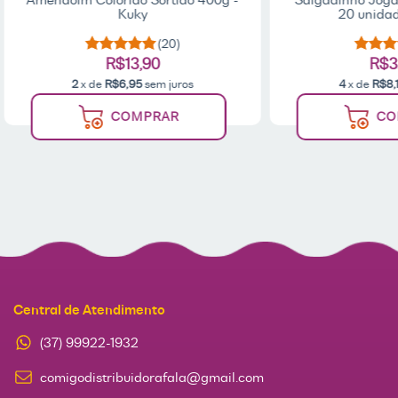
Kuky
20 unidad
(20)
R$13,90
R$3
2
x de
R$6,95
sem juros
4
x de
R$8,
COMPRAR
CO
Central de Atendimento
(37) 99922-1932
comigodistribuidorafala@gmail.com