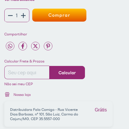
Compartilhar
Entregas para o CEP:
ALTERAR CEP
Calcular Frete & Prazos
Calcular
Não sei meu CEP
Nossa loja
Distribuidora Fala Comigo - Rua Vicente
Grátis
Dias Barbosa, nº 101, São Luiz, Carmo do
Cajuru/MG, CEP 35.5557-000