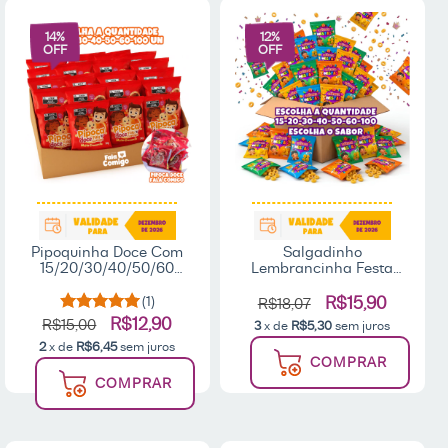
14
%
12
%
OFF
OFF
Pipoquinha Doce Com
Salgadinho
15/20/30/40/50/60
Lembrancinha Festa
Unidades 10g Cada
15/20/30/50/60/100un
Lembrancinha Festa -
15g Bacon Queijo
(1)
R$15,90
R$18,07
Fala Comigo
Cebola Sortido Aritana
R$12,90
R$15,00
3
x de
R$5,30
sem juros
2
x de
R$6,45
sem juros
COMPRAR
COMPRAR