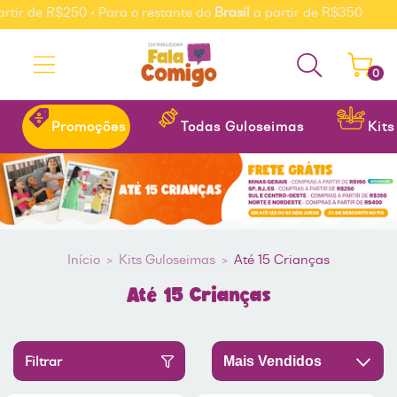
ir de R$250 • Para o restante do
Brasil
a partir de R$350
0
Promoções
Todas Guloseimas
Kit
Início
>
Kits Guloseimas
>
Até 15 Crianças
Até 15 Crianças
Filtrar