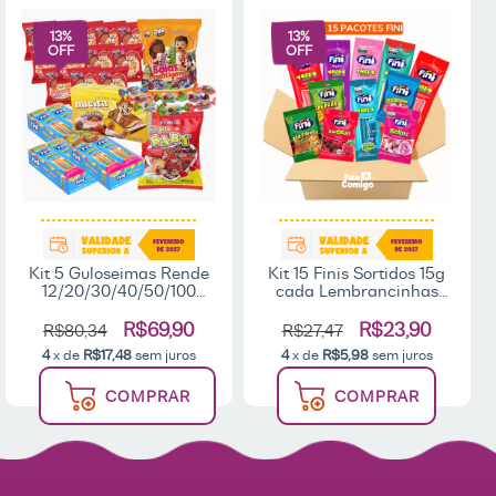
13
%
13
%
OFF
OFF
Kit 5 Guloseimas Rende
Kit 15 Finis Sortidos 15g
12/20/30/40/50/100
cada Lembrancinhas
Sacolinhas
Festa Criança
Lembrancinhas
R$69,90
R$23,90
R$80,34
R$27,47
Aniversário Infantil
4
x de
R$17,48
sem juros
4
x de
R$5,98
sem juros
Pipoquinha Bala Fini
Nucita
COMPRAR
COMPRAR