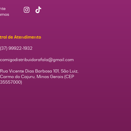
nte
Vamos
tral de Atendimento
(37) 99922-1932
comigodistribuidorafala@gmail.com
Rua Vicente Dias Barbosa 101, São Luiz,
Carmo do Cajuru, Minas Gerais (CEP
35557000)