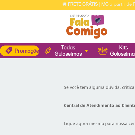
🚚
FRETE GRÁTIS
|
MG
a partir de R$
Todas
Kits
Promoções
Guloseimas
Guloseima
Se você tem alguma dúvida, crítica
Central de Atendimento ao Client
Ligue agora mesmo para nossa cent