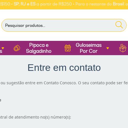
150 •
SP, RJ e ES
a partir de R$250 • Para o restante do
Brasil
a pa
Pipoca e
Guloseimas
s
Salgadinho
Por Cor
Entre em contato
 ou sugestão entre em Contato Conosco. O seu contato pode ser fei
e
ral de atendimento no(s) número(s):