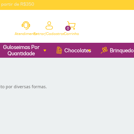
rtir de R$350
0
Atendimento
Entrar/Cadastrar
Carrinho
Guloseimas Por
Chocolates
Brinquedo
Quantidade
to por diversas formas.