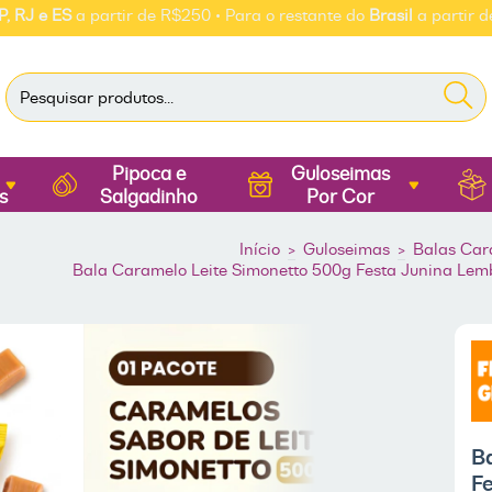
ES
a partir de R$250 • Para o restante do
Brasil
a partir de R$35
Pipoca e
Guloseimas
s
Salgadinho
Por Cor
Início
>
Guloseimas
>
Balas Car
Bala Caramelo Leite Simonetto 500g Festa Junina Lem
B
F