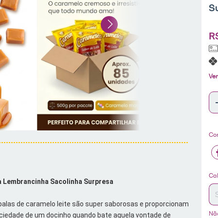
S
R
Ver
Co
En
Cal
a Lembrancinha Sacolinha Surpresa
balas de caramelo leite são super saborosas e proporcionam 
Nã
ciedade de um docinho quando bate aquela vontade de 