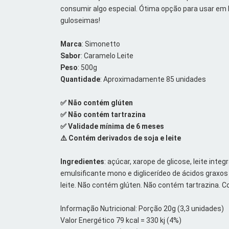
consumir algo especial. Ótima opção para usar em 
guloseimas!
Marca
: Simonetto
Sabor
: Caramelo Leite
Peso
: 500g
Quantidade
: Aproximadamente 85 unidades
✅ Não contém glúten
✅ Não contém tartrazina
✅ Validade mínima de 6 meses
⚠️ Contém derivados de soja e leite
Ingredientes
: açúcar, xarope de glicose, leite integr
emulsificante mono e diglicerídeo de ácidos graxos c
leite. Não contém glúten. Não contém tartrazina. Co
Informação Nutricional: Porção 20g (3,3 unidades)
Valor Energético 79 kcal = 330 kj (4%)