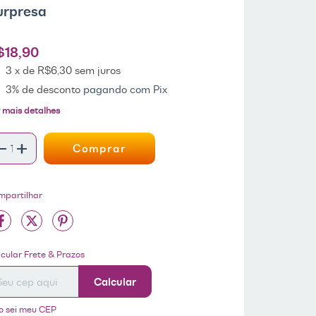
urpresa
$18,90
3
x de
R$6,30
sem juros
3% de desconto
pagando com Pix
 mais detalhes
mpartilhar
tregas para o CEP:
ALTERAR CEP
cular Frete & Prazos
Calcular
o sei meu CEP