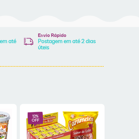
Envio Rápido
 em até
Postagem em até 2 dias
úteis
12
%
13
%
OFF
OFF