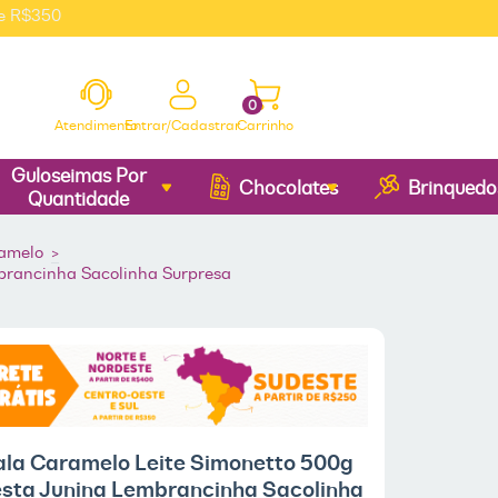
0
0
Atendimento
Entrar/Cadastrar
Carrinho
Guloseimas Por
Chocolates
Brinquedo
Quantidade
amelo
>
brancinha Sacolinha Surpresa
ala Caramelo Leite Simonetto 500g
esta Junina Lembrancinha Sacolinha