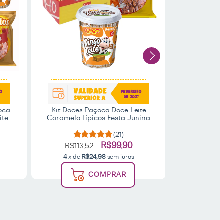
oca
Kit Doces Paçoca Doce Leite
Kit 6 G
ite
Caramelo Típicos Festa Junina
Caramel
(21)
R$99,90
R$113,52
R$13
4
x de
R$24,98
sem juros
4
x de
COMPRAR