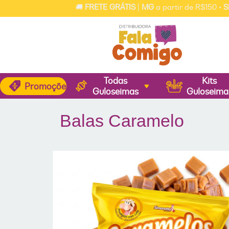
🚚
FRETE GRÁTIS
|
MG
a partir de R$150 •
SP, RJ e 
Todas
Kits
Promoções
Guloseimas
Guloseima
Balas Caramelo