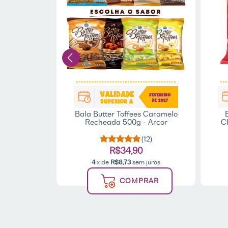
Bala Butter Toffees Caramelo
lo Paçoca
Recheada 500g - Arcor
C
etto
(12)
(6)
R$34,90
4
x de
R$8,73
sem juros
 juros
COMPRAR
AR