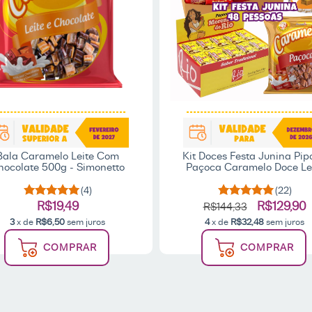
Bala Caramelo Leite Com
Kit Doces Festa Junina Pip
hocolate 500g - Simonetto
Paçoca Caramelo Doce Le
(4)
(22)
R$19,49
R$129,90
R$144,33
3
x de
R$6,50
sem juros
4
x de
R$32,48
sem juros
COMPRAR
COMPRAR