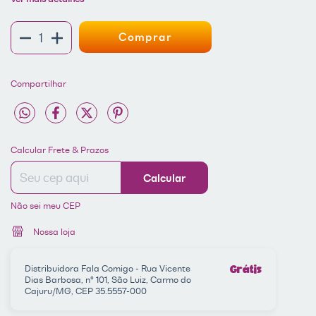
Compartilhar
Entregas para o CEP:
ALTERAR CEP
Calcular Frete & Prazos
Calcular
Não sei meu CEP
Nossa loja
Distribuidora Fala Comigo - Rua Vicente
Grátis
Dias Barbosa, nº 101, São Luiz, Carmo do
Cajuru/MG, CEP 35.5557-000