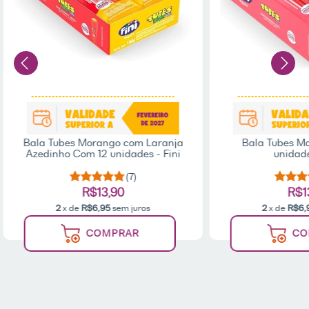
Bala Tubes Morango com Laranja
Bala Tubes M
Azedinho Com 12 unidades - Fini
unidade
(7)
R$13,90
R$1
2
x de
R$6,95
sem juros
2
x de
R$6,
COMPRAR
CO