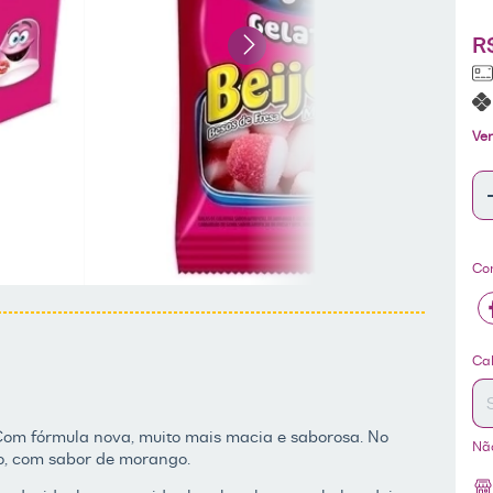
R
Ver
Co
En
Cal
 Com fórmula nova, muito mais macia e saborosa. No
Nã
o, com sabor de morango.