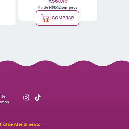
R$60,49
4
x de
R$15,12
sem juros
2
x d
COMPRAR
nte
Vamos
tral de Atendimento