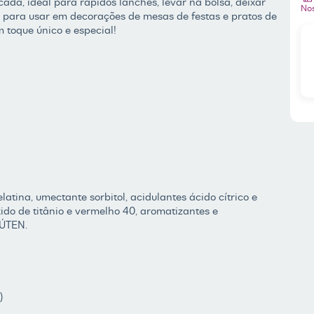
da, ideal para rapidos lanches, levar na bolsa, deixar
Nos
to para usar em decorações de mesas de festas e pratos de
m toque único e especial!
latina, umectante sorbitol, acidulantes ácido cítrico e
óxido de titânio e vermelho 40, aromatizantes e
LÚTEN.
)