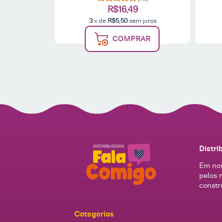
R$16,49
 juros
3
x de
R$5,50
sem juros
AR
COMPRAR
Distri
Em nos
pelos 
constr
Categorias