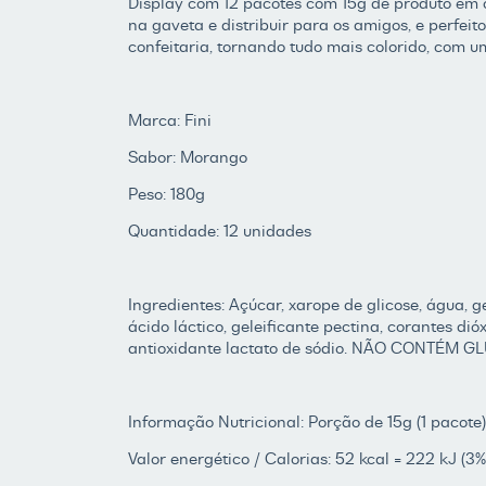
Display com 12 pacotes com 15g de produto em ca
na gaveta e distribuir para os amigos, e perfei
confeitaria, tornando tudo mais colorido, com u
Marca: Fini
Sabor: Morango
Peso: 180g
Quantidade: 12 unidades
Ingredientes: Açúcar, xarope de glicose, água, ge
ácido láctico, geleificante pectina, corantes di
antioxidante lactato de sódio. NÃO CONTÉM G
Informação Nutricional: Porção de 15g (1 pacote)
Valor energético / Calorias: 52 kcal = 222 kJ (3%