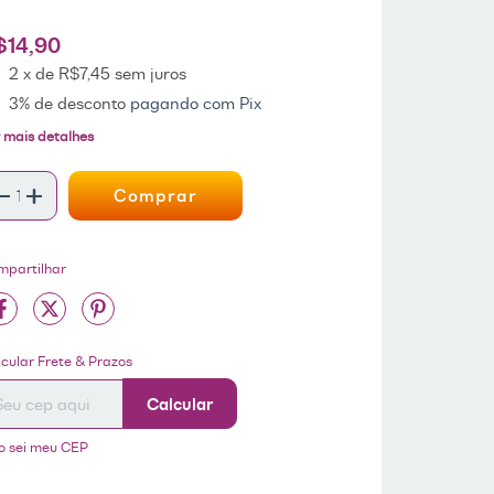
$14,90
2
x de
R$7,45
sem juros
3% de desconto
pagando com Pix
 mais detalhes
mpartilhar
tregas para o CEP:
ALTERAR CEP
cular Frete & Prazos
Calcular
o sei meu CEP