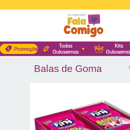
🚚
FR
Todas
Kits
Promoções
Guloseimas
Guloseima
Balas de Goma