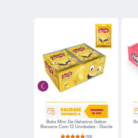
12 unidades
Bala Mini De Gelatina Sabor
B
Banana Com 12 Unidades - Docile
(7)
(18)