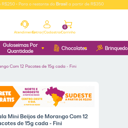
0 • Para o restante do
Brasil
a partir de R$350
0
Atendimento
Entrar/Cadastrar
Carrinho
Guloseimas Por
Chocolates
Brinquedo
Quantidade
ango Com 12 Pacotes de 15g cada - Fini
ala Mini Beijos de Morango Com 12
cotes de 15g cada - Fini