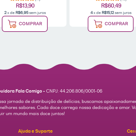
R$13,90
R$60,49
2
x de
R$6,95
sem juros
4
x de
R$15,12
sem juros
COMPRAR
COMPRAR
buidora Fala Comigo -
CNPJ:
44.206.806/0001-06
sa jornada de distribuição de delícias, buscamos apaixonadame
melhores sabores. Cada doce carrega nossa dedicação e amor. 
uir um mundo mais doce juntos!
Ajuda e Suporte
Cen