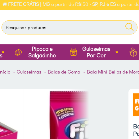
ETE GRÁTIS
|
MG
a partir de R$150 •
SP, RJ e ES
a partir de R$25
Pipoca e
Guloseimas
s
Salgadinho
Por Cor
Início
>
Guloseimas
>
Balas de Goma
>
Bala Mini Beijos de Mor
B
Pa