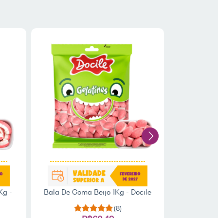
Kg -
Bala De Goma Beijo 1Kg - Docile
Bala Tubes
12 
(8)