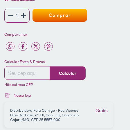
Compartilhar
Entregas para o CEP:
ALTERAR CEP
Calcular Frete & Prazos
Calcular
Não sei meu CEP
Nossa loja
Distribuidora Fala Comigo - Rua Vicente
Grátis
Dias Barbosa, nº 101, São Luiz, Carmo do
Cajuru/MG, CEP 35.5557-000