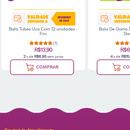
Bala Tubes Uva Com 12 unidades -
Bala De Goma D
Fini
Doc
(7)
R$13,90
R$6
2
x de
R$6,95
sem juros
4
x de
R$15,
COMPRAR
CO