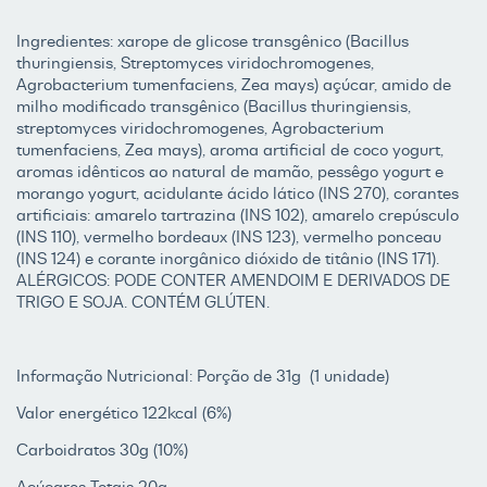
Ingredientes: xarope de glicose transgênico (Bacillus
thuringiensis, Streptomyces viridochromogenes,
Agrobacterium tumenfaciens, Zea mays) açúcar, amido de
milho modificado transgênico (Bacillus thuringiensis,
streptomyces viridochromogenes, Agrobacterium
tumenfaciens, Zea mays), aroma artificial de coco yogurt,
aromas idênticos ao natural de mamão, pessêgo yogurt e
morango yogurt, acidulante ácido lático (INS 270), corantes
artificiais: amarelo tartrazina (INS 102), amarelo crepúsculo
(INS 110), vermelho bordeaux (INS 123), vermelho ponceau
(INS 124) e corante inorgânico dióxido de titânio (INS 171).
ALÉRGICOS: PODE CONTER AMENDOIM E DERIVADOS DE
TRIGO E SOJA. CONTÉM GLÚTEN.
Informação Nutricional: Porção de 31g (1 unidade)
Valor energético 122kcal (6%)
Carboidratos 30g (10%)
Açúcares Totais 20g