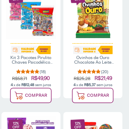
Kit 3 Pacotes Pirulito
Ovinhos de Ouro
Chaves Psicodélico
Chocolate Ao Leite
Mini 250g - Santa Rita
340g - Ki-Kakau
(18)
(20)
R$49,90
R$21,49
R$58,71
R$25,28
4
x de
R$12,48
sem juros
4
x de
R$5,37
sem juros
COMPRAR
COMPRAR
12
%
12
%
OFF
OFF