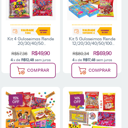
Kit 4 Guloseimas Rende
Kit 5 Guloseimas Rende
20/30/40/50
12/20/30/40/50/100
Sacolinhas
Sacolinhas
Lembrancinhas
Lembrancinhas
R$49,90
R$69,90
R$57,36
R$80,34
Aniversário Infantil
Aniversário Infantil
4
x de
R$12,48
sem juros
4
x de
R$17,48
sem juros
Pipoquinha - Fala
Pipoquinha Bala Fini
Comigo
Nucita
COMPRAR
COMPRAR
15
%
14
%
OFF
OFF