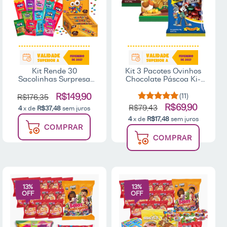
Kit Rende 30
Kit 3 Pacotes Ovinhos
Sacolinhas Surpresa
Chocolate Páscoa Ki-
Aniversário Infantil 5
Kakau 340g
Guloseimas Premium
R$149,90
(11)
R$176,35
R$69,90
R$79,43
4
x de
R$37,48
sem juros
4
x de
R$17,48
sem juros
COMPRAR
COMPRAR
13
%
13
%
OFF
OFF