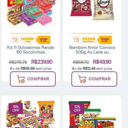
Kit 11 Guloseimas Rende
Bombom Amor Carioca
60 Sacolinhas
500g Ao Leite ou
Lembrancinhas
Branco - Neugebauer
Aniversário Infantil Fini
R$239,90
R$49,90
R$275,75
R$56,70
Nucita Pirulito
4
x de
R$59,98
sem juros
4
x de
R$12,48
sem juros
Pipoquinha
COMPRAR
COMPRAR
15
%
12
%
OFF
OFF