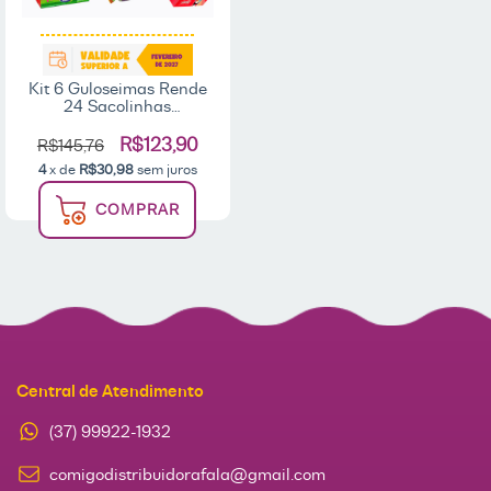
Kit 6 Guloseimas Rende
24 Sacolinhas
Lembrancinhas
Aniversário Nucita
R$123,90
R$145,76
Chiclete Tubes
4
x de
R$30,98
sem juros
COMPRAR
Central de Atendimento
(37) 99922-1932
comigodistribuidorafala@gmail.com