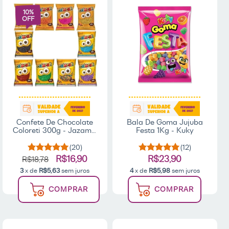
10
%
OFF
Confete De Chocolate
Bala De Goma Jujuba
Coloreti 300g - Jazam /
Festa 1Kg - Kuky
ESCOLHA SUA COR
(20)
(12)
R$16,90
R$23,90
R$18,78
3
x de
R$5,63
sem juros
4
x de
R$5,98
sem juros
COMPRAR
COMPRAR