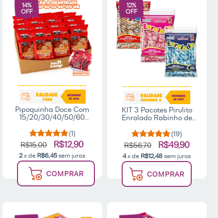
14
%
12
%
OFF
OFF
Pipoquinha Doce Com
KIT 3 Pacotes Pirulito
15/20/30/40/50/60
Enrolado Rabinho de
Unidades 10g Cada
Porco 300g Santa Rita
Lembrancinha Festa -
(1)
(19)
Fala Comigo
R$12,90
R$49,90
R$15,00
R$56,70
2
x de
R$6,45
sem juros
4
x de
R$12,48
sem juros
COMPRAR
COMPRAR