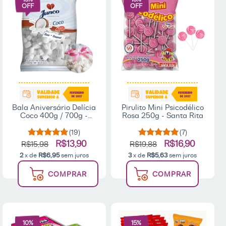
OFF
OFF
Bala Aniversário Delícia
Pirulito Mini Psicodélico
Coco 400g / 700g -
Rosa 250g - Santa Rita
Junco
(19)
(7)
R$13,90
R$16,90
R$15,98
R$19,88
2
x de
R$6,95
sem juros
3
x de
R$5,63
sem juros
COMPRAR
COMPRAR
10
%
15
%