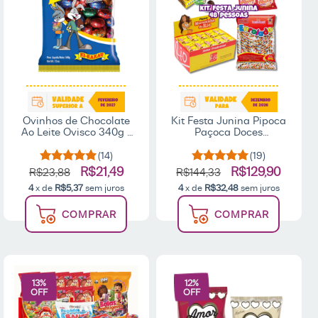
Ovinhos de Chocolate
Kit Festa Junina Pipoca
Ao Leite Ovisco 340g -
Paçoca Doces
Ki-Kakau
Guloseimas
(14)
(19)
R$21,49
R$129,90
R$23,88
R$144,33
4
x de
R$5,37
sem juros
4
x de
R$32,48
sem juros
COMPRAR
COMPRAR
13
%
12
%
OFF
OFF