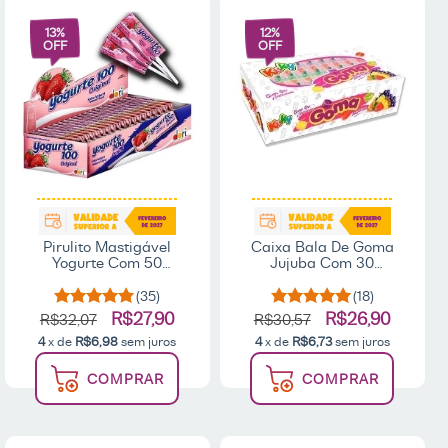
13
%
12
%
OFF
OFF
Pirulito Mastigável
Caixa Bala De Goma
Yogurte Com 50
Jujuba Com 30
unidades - Dori
Unidades - Kuky
(35)
(18)
R$27,90
R$26,90
R$32,07
R$30,57
4
x de
R$6,98
sem juros
4
x de
R$6,73
sem juros
COMPRAR
COMPRAR