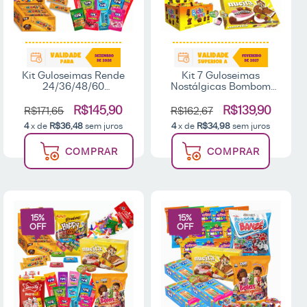
Kit Guloseimas Rende
Kit 7 Guloseimas
24/36/48/60
Nostálgicas Bombom
Sacolinhas
Pirulito Nucita Tubetes
Lembrancinhas
Chiclete Pastilha Bicho
R$145,90
R$139,90
R$171,65
R$162,67
Aniversário Infantil
Mania
4
x de
R$36,48
sem juros
4
x de
R$34,98
sem juros
Pipoquinha Fini Nucita -
Fala Comigo
COMPRAR
COMPRAR
15
%
15
%
OFF
OFF