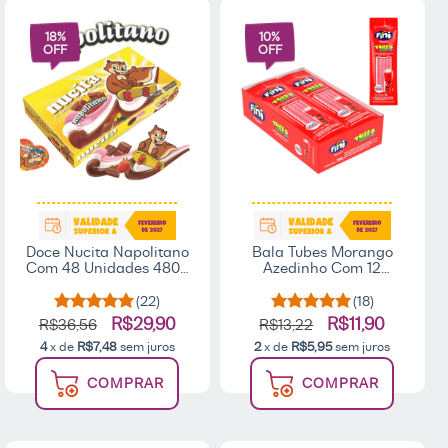
18
%
10
%
OFF
OFF
Doce Nucita Napolitano
Bala Tubes Morango
Com 48 Unidades 480g
Azedinho Com 12
- Nucita
unidades - Fini
(22)
(18)
R$29,90
R$11,90
R$36,56
R$13,22
4
x de
R$7,48
sem juros
2
x de
R$5,95
sem juros
COMPRAR
COMPRAR