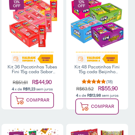
13
%
12
%
OFF
OFF
Kit 36 Pacotinhos Tubes
Kit 48 Pacotinhos Fini
Fini 15g cada Sabor
15g cada Beijinho
Morango
Banana Dentadura E
Minhoquinha
R$44,90
(18)
R$51,61
R$55,90
R$63,52
4
x de
R$11,23
sem juros
4
x de
R$13,98
sem juros
COMPRAR
COMPRAR