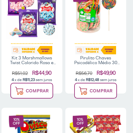
Kit 3 Marshmallows
Pirulito Chaves
Twist Colorido Rosa e
Psicodélico Médio 30
Azul 250g - Docile
Unidades 900g - Fumy
R$44,90
R$49,90
R$51,02
R$56,70
4
x de
R$11,23
sem juros
4
x de
R$12,48
sem juros
COMPRAR
COMPRAR
10
%
10
%
OFF
OFF