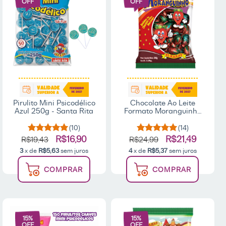
OFF
OFF
Pirulito Mini Psicodélico
Chocolate Ao Leite
Azul 250g - Santa Rita
Formato Moranguinho
340g - Ki-Kakau
(10)
(14)
R$16,90
R$21,49
R$19,43
R$24,99
3
x de
R$5,63
sem juros
4
x de
R$5,37
sem juros
COMPRAR
COMPRAR
15
%
15
%
OFF
OFF