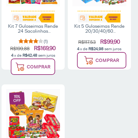
Kit 7 Guloseimas Rende
Kit 5 Guloseimas Rende
24 Sacolinhas
20/30/40/60
Lembrancinhas Fini
Sacolinhas
Sortido Bombom
Lembrancinhas
(1)
R$99,90
R$117,53
Coloreti Bala Nucita
Aniversário Infantil
R$169,90
R$199,88
4
x de
R$24,98
sem juros
Salgadinho Bala Fini
4
x de
R$42,48
sem juros
Nucita
COMPRAR
COMPRAR
15
%
OFF