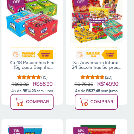
OFF
OFF
Kit 48 Pacotinhos Fini
Kit Aniversário Infantil
15g cada Beijinho
24 Sacolinhas Surpresa
Banana Dentadura E
Doces Guloseimas +
Amora
BRINDE
(15)
(20)
R$56,90
R$149,90
R$63,22
R$176,35
4
x de
R$14,23
sem juros
4
x de
R$37,48
sem juros
COMPRAR
COMPRAR
13
%
14
%