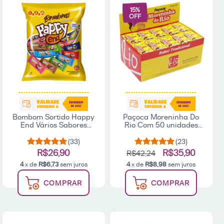
15
%
OFF
Bombom Sortido Happy
Paçoca Moreninha Do
End Vários Sabores
Rio Com 50 unidades
400g - Jazam
1Kg - Rio
(33)
(23)
R$26,90
R$35,90
R$42,24
4
x de
R$6,73
sem juros
4
x de
R$8,98
sem juros
COMPRAR
COMPRAR