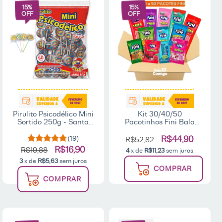
15
%
15
%
OFF
OFF
Pirulito Psicodélico Mini
Kit 30/40/50
Sortido 250g - Santa
Pacotinhos Fini Bala
Rita
Sortidos de 15g Cada
(19)
R$44,90
R$52,82
R$16,90
R$19,88
4
x de
R$11,23
sem juros
3
x de
R$5,63
sem juros
COMPRAR
COMPRAR