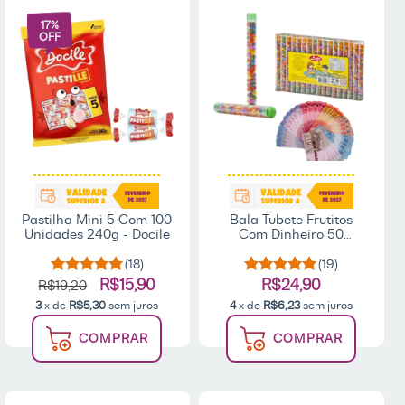
17
%
OFF
Pastilha Mini 5 Com 100
Bala Tubete Frutitos
Unidades 240g - Docile
Com Dinheiro 50
Unidades - Letti
(18)
(19)
R$15,90
R$24,90
R$19,20
3
x de
R$5,30
sem juros
4
x de
R$6,23
sem juros
COMPRAR
COMPRAR