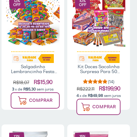
12
%
10
%
OFF
OFF
Salgadinho
Kit Doces Sacolinha
Lembrancinha Festa
Surpresa Para 50
15/20/30/50/60/100un
Crianças Aniversário
15g Bacon Queijo
R$15,90
(14)
R$18,07
Cebola Sortido Aritana
R$199,90
R$222,11
3
x de
R$5,30
sem juros
4
x de
R$49,98
sem juros
COMPRAR
COMPRAR
13
%
15
%