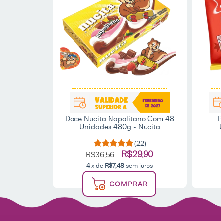
Doce Nucita Napolitano Com 48
Unidades 480g - Nucita
(22)
R$29,90
R$36,56
4
x de
R$7,48
sem juros
COMPRAR