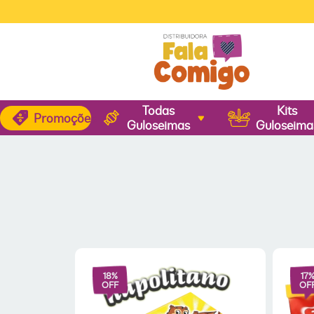
Todas
Kits
Promoções
Guloseimas
Guloseima
18
%
17
OFF
OF