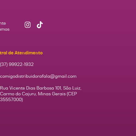
nte
Vamos
tral de Atendimento
(37) 99922-1932
comigodistribuidorafala@gmail.com
Rua Vicente Dias Barbosa 101, São Luiz,
Carmo do Cajuru, Minas Gerais (CEP
35557000)