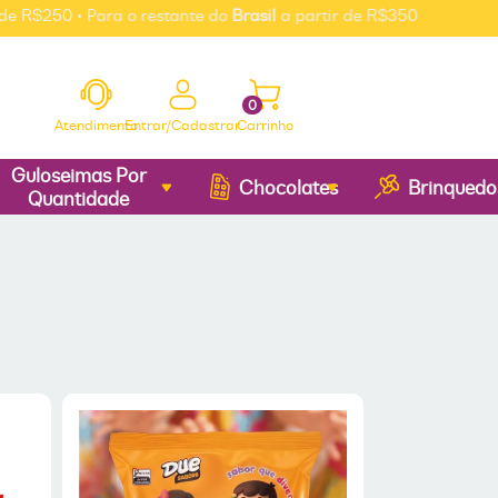
R$250 • Para o restante do
Brasil
a partir de R$350
0
Atendimento
Entrar/Cadastrar
Carrinho
Guloseimas Por
Chocolates
Brinquedo
Quantidade