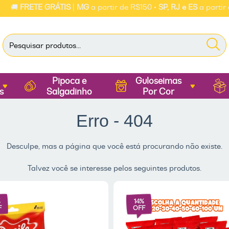
🚚
FRETE GRÁTIS
|
MG
a partir de R$150 •
SP, RJ e ES
a partir de 
Pipoca e
Guloseimas
s
Salgadinho
Por Cor
Erro - 404
Desculpe, mas a página que você está procurando não existe.
Talvez você se interesse pelos seguintes produtos.
%
14
%
F
OFF