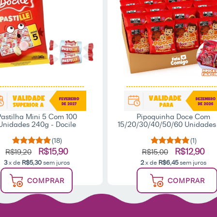
Pastilha Mini 5 Com 100
Pipoquinha Doce Com
Unidades 240g - Docile
15/20/30/40/50/60 Unidades
Cada Lembrancinha Festa - 
Comigo
(18)
(1)
R$15,90
R$12,90
R$19,20
R$15,00
3
x de
R$5,30
sem juros
2
x de
R$6,45
sem juros
COMPRAR
COMPRAR