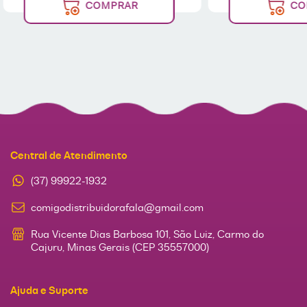
COMPRAR
CO
Central de Atendimento
(37) 99922-1932
comigodistribuidorafala@gmail.com
Rua Vicente Dias Barbosa 101, São Luiz, Carmo do
Cajuru, Minas Gerais (CEP 35557000)
Ajuda e Suporte