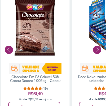
Chocolate Em Pó Soluvel 50%
Doce Kakauzinho
Cacau Decora 1,005kg - Cacau
unidades 
Foods
(19)
R$61,49
R$4
4
x de
R$15,37
sem juros
4
x de
R$10,