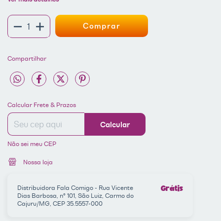
Compartilhar
Entregas para o CEP:
ALTERAR CEP
Calcular Frete & Prazos
Calcular
Não sei meu CEP
Nossa loja
Distribuidora Fala Comigo - Rua Vicente
Grátis
Dias Barbosa, nº 101, São Luiz, Carmo do
Cajuru/MG, CEP 35.5557-000