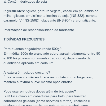
⚠️ Contém derivados de soja
Ingredientes
: Açúcar, gordura vegetal, cacau em pó, amido de
milho, glicose, emulsificante lecitina de soja (INS-322), corante
caramelo IV (INS-150D), glaceante (INS-904) e aromatizante.
Informações de responsabilidade do fabricante.
❓ DÚVIDAS FREQUENTES
Para quantos brigadeiros rende 500g?
Em média, 500g de granulado cobre aproximadamente entre 80
e 100 brigadeiros no tamanho tradicional, dependendo da
quantidade aplicada em cada um.
A textura é macia ou crocante?
É flocos macio - não endurece ao contato com o brigadeiro,
mantém a textura suave mesmo após enrolar.
Pode usar em outros doces além de brigadeiro?
Sim! Fica ótimo em coberturas para bolo, para finalizar
sobremesas geladas (como sorvetes e tortas), recheios e
qualquer doce que precise de cobertura ou recheio com