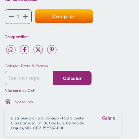
Compartilhar
Entregas para o CEP:
ALTERAR CEP
Calcular Frete & Prazos
Calcular
Não sei meu CEP
Nossa loja
Distribuidora Fala Comigo - Rua Vicente
Grátis
Dias Barbosa, nº 101, São Luiz, Carmo do
Cajuru/MG, CEP 35.5557-000