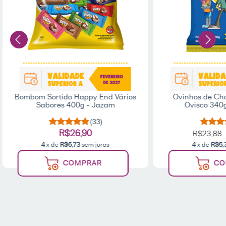
Bombom Sortido Happy End Vários
Ovinhos de Cho
Sabores 400g - Jazam
Ovisco 340g
(33)
R$26,90
R$23,88
4
x de
R$6,73
sem juros
4
x de
R$5,
COMPRAR
CO