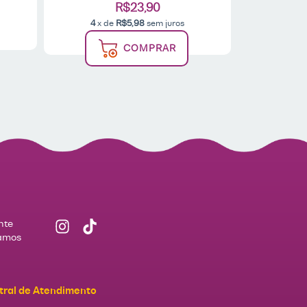
R$23,90
4
x de
R$5,98
sem juros
COMPRAR
nte
Vamos
tral de Atendimento