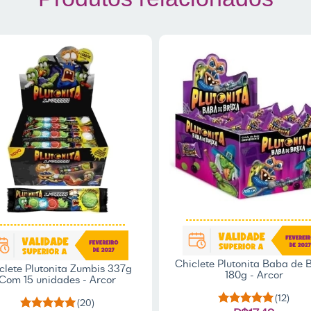
Chiclete Plutonita Baba de 
clete Plutonita Zumbis 337g
180g - Arcor
Com 15 unidades - Arcor
(12)
(20)