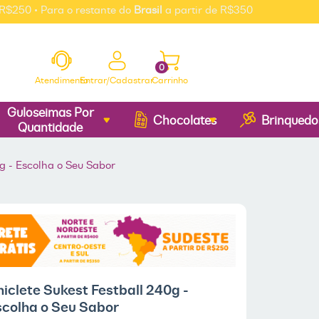
 • Para o restante do
Brasil
a partir de R$350
0
Atendimento
Entrar/Cadastrar
Carrinho
Guloseimas Por
Chocolates
Brinquedo
Quantidade
0g - Escolha o Seu Sabor
iclete Sukest Festball 240g -
scolha o Seu Sabor