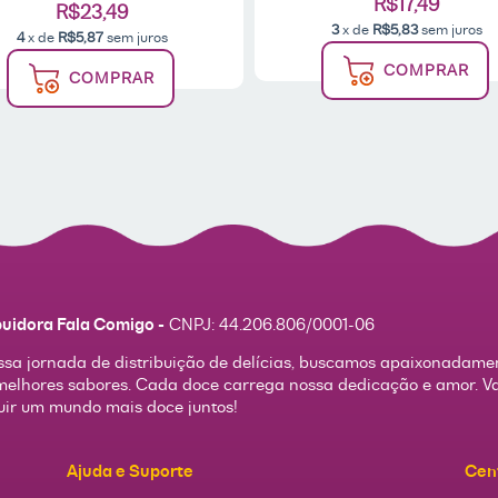
R$17,49
R$23,49
3
x de
R$5,83
sem juros
4
x de
R$5,87
sem juros
COMPRAR
COMPRAR
buidora Fala Comigo -
CNPJ:
44.206.806/0001-06
sa jornada de distribuição de delícias, buscamos apaixonadame
melhores sabores. Cada doce carrega nossa dedicação e amor. 
uir um mundo mais doce juntos!
Ajuda e Suporte
Cen