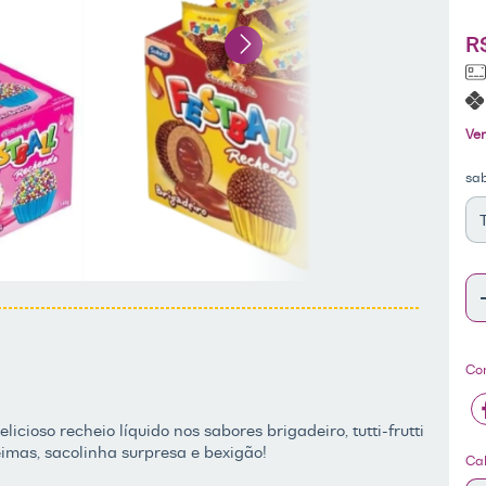
R
Ver
sa
Co
icioso recheio líquido nos sabores brigadeiro, tutti-frutti
imas, sacolinha surpresa e bexigão!
En
Cal