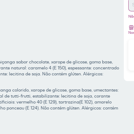
Nã
Nos
 miçanga sabor chocolate, xarope de glicose, goma base,
rante natural: caramelo 4 (E 150), espessante: concentrado
ante: lecitina de soja. Não contém glúten. Alérgicos:
miçanga colorido, xarope de glicose, goma base, umectantes:
 de tutti-frutti, estabilizante: lecitina de soja, corante
tificiais: vermelho 40 (E 129), tartrazina(E 102), amarelo
melho ponceau (E 124). Não contém glúten. Alérgicos: contém