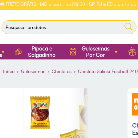
TE GRÁTIS
|
MG
a partir de R$150 •
SP, RJ e ES
a partir de R$250
Pipoca e
Guloseimas
s
Salgadinho
Por Cor
Início
>
Guloseimas
>
Chicletes
>
Chiclete Sukest Festball 24
Ch
E