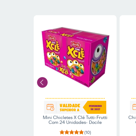
Tutti Frutti
Mini Chicletes X Clé Tutti-Frutti
Chi
Rita
Com 24 Unidades- Docile
(7)
(10)