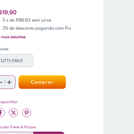
$19,90
3
x de
R$6,63
sem juros
3% de desconto
pagando com Pix
 mais detalhes
bores
mpartilhar
tregas para o CEP:
ALTERAR CEP
cular Frete & Prazos