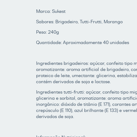
Marca: Sukest
Sabores: Brigadeiro, Tutti-Frutti, Morango
Peso: 240g
Quantidade: Aproximadamente 40 unidades
Ingredientes brigadeiros: açúcar, confeito tipo
aromatizante: aroma artificial de brigadeiro, co
proteico de leite, umectante: glicerina, estabiliz
contém derivados de soja e lactose.
Ingredientes tutti-frutti: açúcar, confeito tipo 
glicerina e sorbitol, aromatizante: aroma artificial
inorgânico: dióxido de titânio (E 171), corantes ar
crepúsculo (E 110), azul brilhante (E 133) e ver
derivados de soja.