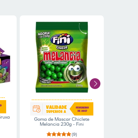
Chiclete Mon
c/45 
Bruxa
Goma de Mascar Chiclete
Melancia 230g - Fini
2
x d
(9)