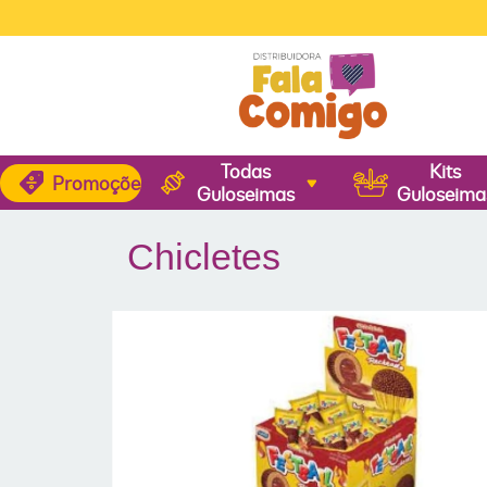
🚚
FRE
Todas
Kits
Promoções
Guloseimas
Guloseima
Chicletes