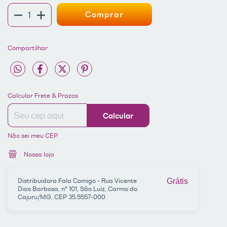
Compartilhar
Entregas para o CEP:
ALTERAR CEP
Calcular Frete & Prazos
Calcular
Não sei meu CEP
Nossa loja
Distribuidora Fala Comigo - Rua Vicente
Grátis
Dias Barbosa, nº 101, São Luiz, Carmo do
Cajuru/MG, CEP 35.5557-000