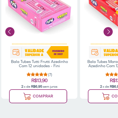
Bala Tubes Tutti Frutti Azedinho
Bala Tubes Mora
Com 12 unidades - Fini
Azedinho Com 12
(7)
R$13,90
R$1
2
x de
R$6,95
sem juros
2
x de
R$6,
COMPRAR
CO