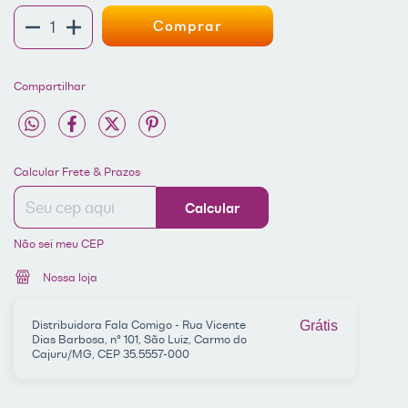
Compartilhar
Entregas para o CEP:
ALTERAR CEP
Calcular Frete & Prazos
Calcular
Não sei meu CEP
Nossa loja
Distribuidora Fala Comigo - Rua Vicente
Grátis
Dias Barbosa, nº 101, São Luiz, Carmo do
Cajuru/MG, CEP 35.5557-000