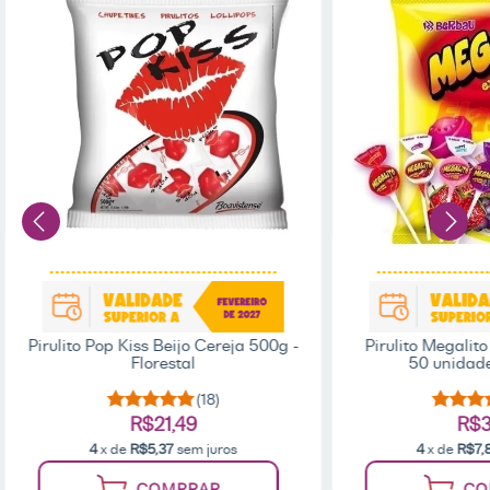
Pirulito Pop Kiss Beijo Cereja 500g -
Pirulito Megalit
Florestal
50 unidade
(18)
R$21,49
R$3
4
x de
R$5,37
sem juros
4
x de
R$7,
COMPRAR
CO