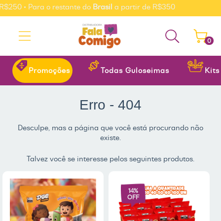
$250 • Para o restante do
Brasil
a partir de R$350
0
Promoções
Todas Guloseimas
Kit
Erro - 404
Desculpe, mas a página que você está procurando não
existe.
Talvez você se interesse pelos seguintes produtos.
14
%
OFF