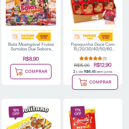
Bala Mastigável Frutas
Pipoquinha Doce Com
Sortidas Due Sabore
15/20/30/40/50/60
300g - Fala Comigo
Unidades 10g Cada
Lembrancinha Festa -
R$8,90
(1)
Fala Comigo
R$12,90
R$15,00
COMPRAR
2
x de
R$6,45
sem juros
COMPRAR
18
%
17
%
OFF
OFF