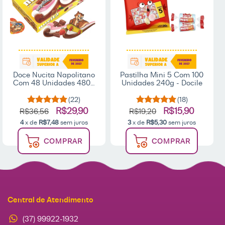
Doce Nucita Napolitano
Pastilha Mini 5 Com 100
Com 48 Unidades 480g
Unidades 240g - Docile
- Nucita
(22)
(18)
R$29,90
R$15,90
R$36,56
R$19,20
4
x de
R$7,48
sem juros
3
x de
R$5,30
sem juros
COMPRAR
COMPRAR
Central de Atendimento
(37) 99922-1932