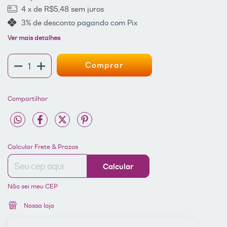
4
x de
R$5,48
sem juros
3% de desconto
pagando com Pix
Ver mais detalhes
Compartilhar
Entregas para o CEP:
ALTERAR CEP
Calcular Frete & Prazos
Calcular
Não sei meu CEP
Nossa loja