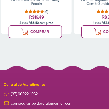
Peccin
Com 50 unida
(6)
R$19,49
R$3
3
x de
R$6,50
sem juros
4
x de
R$7,
COMPRAR
CO
Central de Atendimento
(37) 99922-1932
comigodistribuidorafala@gmail.com