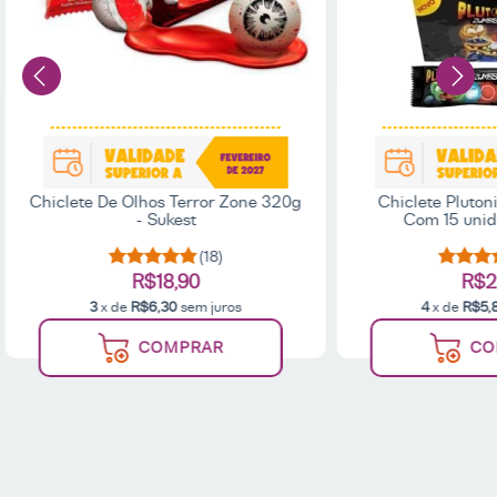
Chiclete De Olhos Terror Zone 320g
Chiclete Pluton
- Sukest
Com 15 unid
(18)
R$18,90
R$2
3
x de
R$6,30
sem juros
4
x de
R$5,
COMPRAR
CO