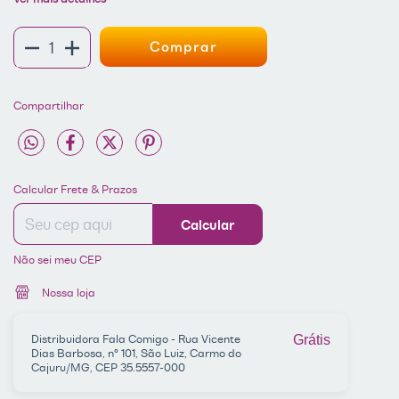
Compartilhar
Entregas para o CEP:
ALTERAR CEP
Calcular Frete & Prazos
Calcular
Não sei meu CEP
Nossa loja
Distribuidora Fala Comigo - Rua Vicente
Grátis
Dias Barbosa, nº 101, São Luiz, Carmo do
Cajuru/MG, CEP 35.5557-000