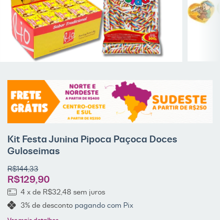
Kit Festa Junina Pipoca Paçoca Doces
Guloseimas
R$144,33
R$129,90
4
x de
R$32,48
sem juros
3% de desconto
pagando com Pix
Ver mais detalhes