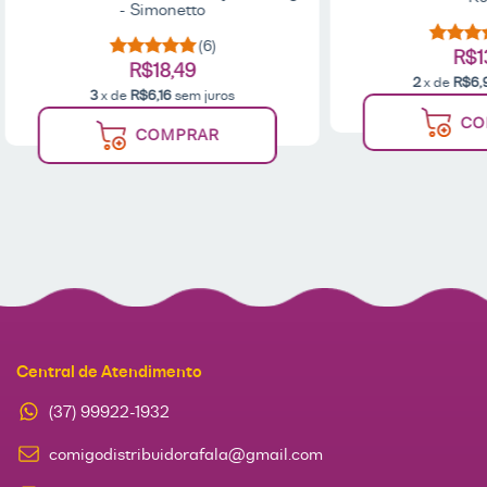
- Simonetto
(6)
R$1
R$18,49
2
x de
R$6,
3
x de
R$6,16
sem juros
CO
COMPRAR
Central de Atendimento
(37) 99922-1932
comigodistribuidorafala@gmail.com