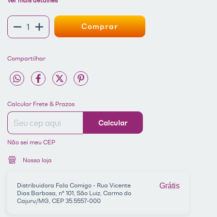
Compartilhar
Entregas para o CEP:
ALTERAR CEP
Calcular Frete & Prazos
Calcular
Não sei meu CEP
Nossa loja
Distribuidora Fala Comigo - Rua Vicente
Grátis
Dias Barbosa, nº 101, São Luiz, Carmo do
Cajuru/MG, CEP 35.5557-000