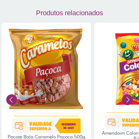
Produtos relacionados
Amendoim Colorid
Pacote Bala Caramelo Paçoca 500g
Ku