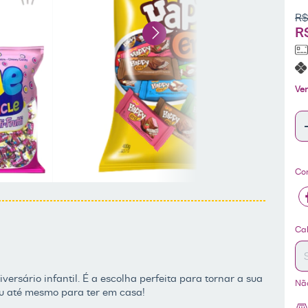
R$
R
Ver
Co
En
Cal
versário infantil. É a escolha perfeita para tornar a sua
Nã
 ou até mesmo para ter em casa!