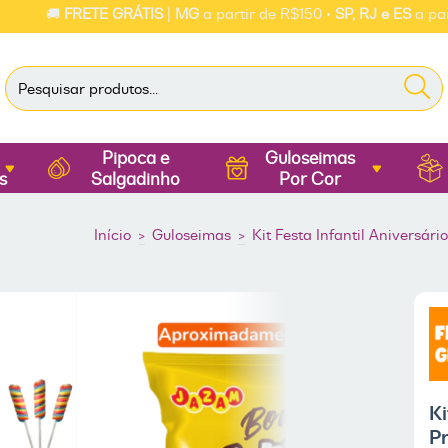
🚚
FRETE GRÁTIS
|
MG
a partir de R$150 •
SP, RJ e ES
a partir de
Pipoca e
Guloseimas
s
Salgadinho
Por Cor
Início
>
Guloseimas
>
Kit Festa Infantil Aniversár
Ki
P