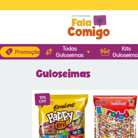
Todas
Kits
Promoções
Guloseimas
Guloseima
Guloseimas
10
%
OFF