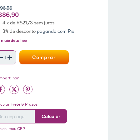
96,56
$86,90
4
x de
R$21,73
sem juros
3% de desconto
pagando com Pix
 mais detalhes
mpartilhar
tregas para o CEP:
ALTERAR CEP
cular Frete & Prazos
Calcular
o sei meu CEP