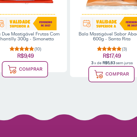
 Due Mastigável Frutas Com
Bala Mastigável Sabor Aba
hantilly 300g - Simonetto
600g - Santa Rita
(10)
(3)
R$9,49
R$17,49
3
x de
R$5,83
sem juros
COMPRAR
COMPRAR