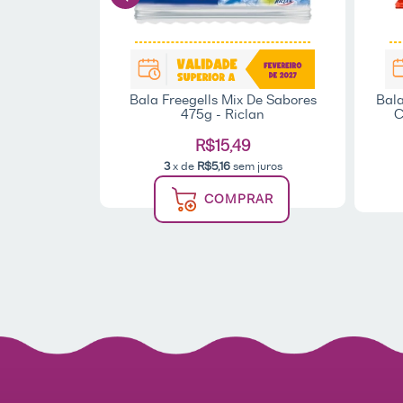
illy 600g -
Bala Freegells Mix De Sabores
Bala
475g - Riclan
C
20)
R$15,49
3
x de
R$5,16
sem juros
 juros
COMPRAR
AR