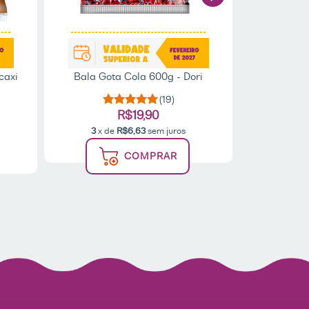
caxi
Bala Gota Cola 600g - Dori
Bala Más
Abac
(19)
R$19,90
3
x de
R$6,63
sem juros
3
x d
COMPRAR