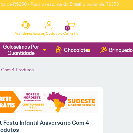
 R$250 • Para o restante do
Brasil
a partir de R$350
0
Atendimento
Entrar/Cadastrar
Carrinho
Guloseimas Por
Chocolates
Brinquedo
Quantidade
io Com 4 Produtos
t Festa Infantil Aniversário Com 4
rodutos