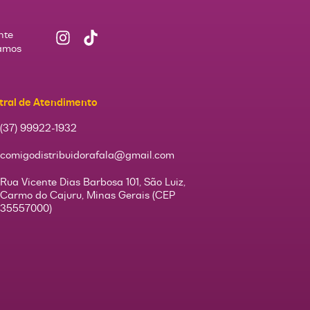
nte
Vamos
tral de Atendimento
(37) 99922-1932
comigodistribuidorafala@gmail.com
Rua Vicente Dias Barbosa 101, São Luiz,
Carmo do Cajuru, Minas Gerais (CEP
35557000)