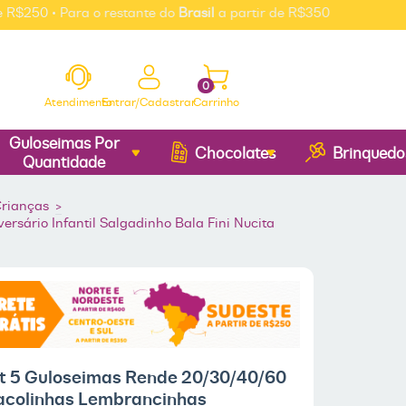
• Para o restante do
Brasil
a partir de R$350
0
Atendimento
Entrar/Cadastrar
Carrinho
Guloseimas Por
Chocolates
Brinquedo
Quantidade
Crianças
>
sário Infantil Salgadinho Bala Fini Nucita
it 5 Guloseimas Rende 20/30/40/60
acolinhas Lembrancinhas