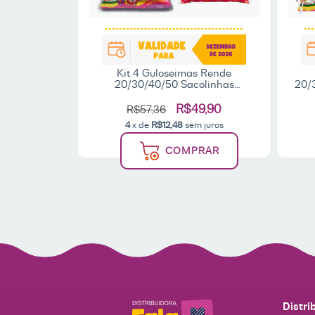
s Rende
Kit 4 Guloseimas Rende
Sacolinhas
20/30/40/50 Sacolinhas
20/
versário
Lembrancinhas Aniversário
L
 Bala Fini
Infantil Pipoquinha - Fala Comigo
Infa
9,90
R$49,90
R$57,36
 juros
4
x de
R$12,48
sem juros
RAR
COMPRAR
Distri