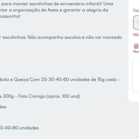
s para montar sacolinhas de aniversário infantil! Uma
En
itar a organização da festa e garantir a alegria da
Cal
poquinha!
Nã
r sacolinhas. Não acompanha sacolas e não vai montado.
Nos
ebola e Queijo) Com 20-30-40-60 unidades de 15g cada -
 300g - Fala Comigo (aprox. 100 und)
ades
-30-40-60 unidades