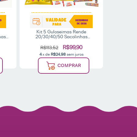
Kit 5 Guloseimas Rende
Kit 5 
has
20/30/40/50 Sacolinhas
12/20/30/
ilha
Aniversário Infantil Pipoca
Lembran
migo
Bombom Pastilha Tubete - Fala
Infantil 
R$99,90
R$113,52
R$8
Comigo
4
x de
R$24,98
sem juros
4
x d
COMPRAR