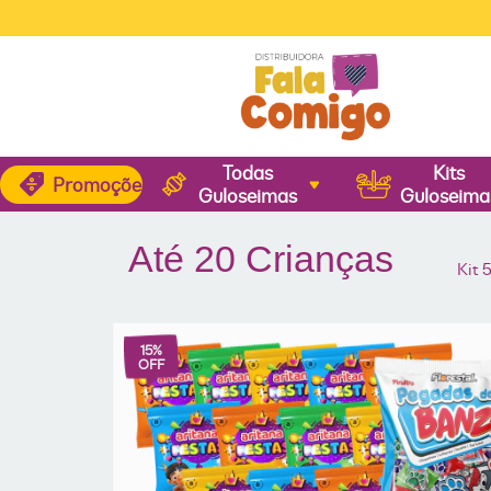
🚚
FRE
Todas
Kits
Promoções
Guloseimas
Guloseima
Até 20 Crianças
Kit 
15
%
OFF