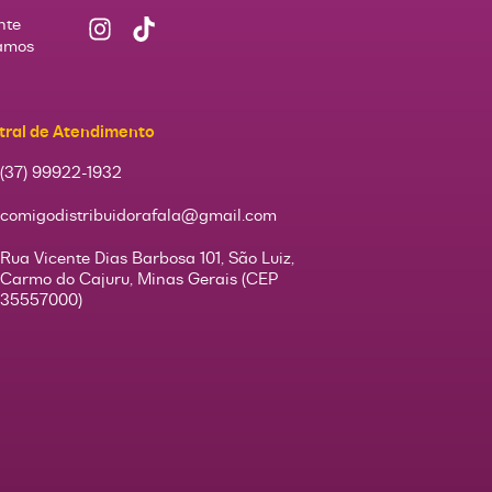
nte
Vamos
tral de Atendimento
(37) 99922-1932
comigodistribuidorafala@gmail.com
Rua Vicente Dias Barbosa 101, São Luiz,
Carmo do Cajuru, Minas Gerais (CEP
35557000)