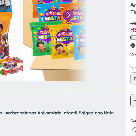
An
Fi
R$
R
Ver
Qu
 Lembrancinhas Aniversário Infantil Salgadinho Bala
Co