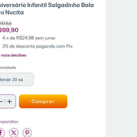
iversário Infantil Salgadinho Bala
ni Nucita
117,53
$99,90
4
x de
R$24,98
sem juros
3% de desconto
pagando com Pix
 mais detalhes
antidade
mpartilhar