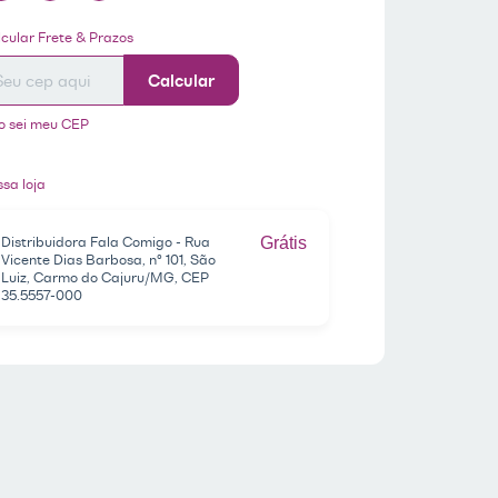
tregas para o CEP:
ALTERAR CEP
cular Frete & Prazos
Calcular
o sei meu CEP
sa loja
Distribuidora Fala Comigo - Rua
Grátis
Vicente Dias Barbosa, nº 101, São
Luiz, Carmo do Cajuru/MG, CEP
35.5557-000