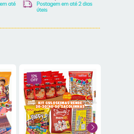
 em até
Postagem em até 2 dias
úteis
12
%
13
%
OFF
OFF