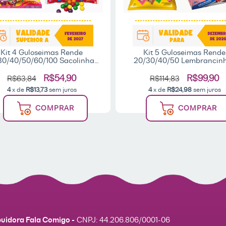
Kit 4 Guloseimas Rende
Kit 5 Guloseimas Rende
30/40/50/60/100 Sacolinhas
20/30/40/50 Lembrancin
embrancinhas Aniversário
Aniversário Pipoquinha Past
ntil Salgadinho Bala Pirulito
Pirulito Bombom - Fala Co
R$54,90
R$99,90
R$63,84
R$114,83
Chicle
4
x de
R$13,73
sem juros
4
x de
R$24,98
sem juros
COMPRAR
COMPRAR
buidora Fala Comigo -
CNPJ:
44.206.806/0001-06