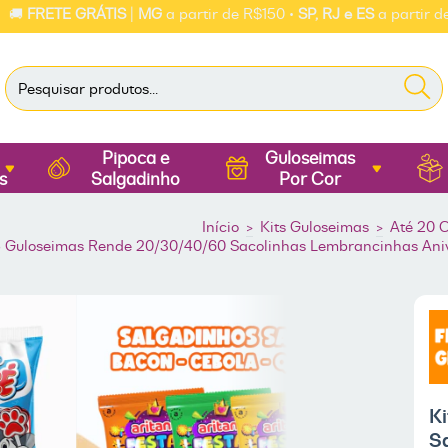
TE GRÁTIS
|
MG
a partir de R$150 •
SP, RJ e ES
a partir de R$250 
Pipoca e
Guloseimas
s
Salgadinho
Por Cor
Início
>
Kits Guloseimas
>
Até 20 
5 Guloseimas Rende 20/30/40/60 Sacolinhas Lembrancinhas Aniver
K
S