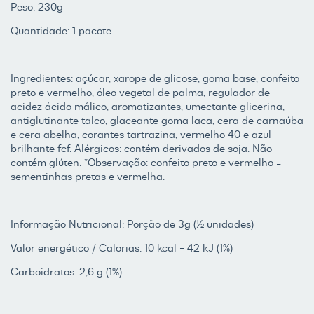
Peso: 230g
Quantidade: 1 pacote
Ingredientes: açúcar, xarope de glicose, goma base, confeito
preto e vermelho, óleo vegetal de palma, regulador de
acidez ácido málico, aromatizantes, umectante glicerina,
antiglutinante talco, glaceante goma laca, cera de carnaúba
e cera abelha, corantes tartrazina, vermelho 40 e azul
brilhante fcf. Alérgicos: contém derivados de soja. Não
contém glúten. *Observação: confeito preto e vermelho =
sementinhas pretas e vermelha.
Informação Nutricional: Porção de 3g (½ unidades)
Valor energético / Calorias: 10 kcal = 42 kJ (1%)
Carboidratos: 2,6 g (1%)