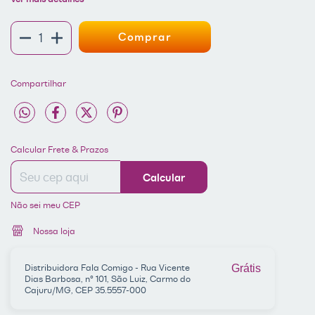
Compartilhar
Entregas para o CEP:
ALTERAR CEP
Calcular Frete & Prazos
Calcular
Não sei meu CEP
Nossa loja
Distribuidora Fala Comigo - Rua Vicente
Grátis
Dias Barbosa, nº 101, São Luiz, Carmo do
Cajuru/MG, CEP 35.5557-000