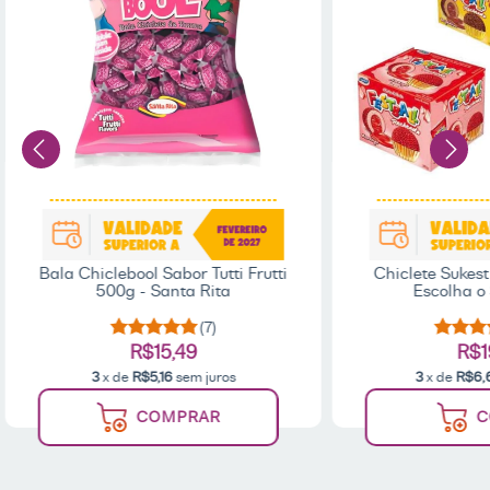
Bala Chiclebool Sabor Tutti Frutti
Chiclete Sukest
500g - Santa Rita
Escolha o
(7)
R$15,49
R$1
3
x de
R$5,16
sem juros
3
x de
R$6,
COMPRAR
C