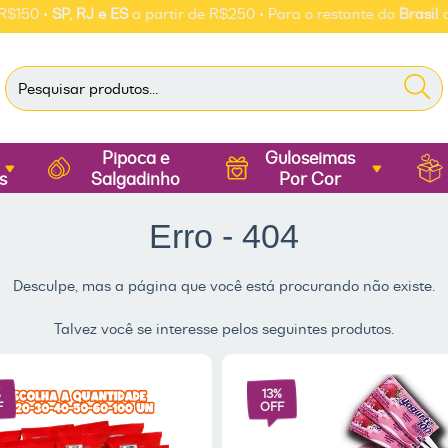
150 •
SP, RJ e ES
a partir de R$250 • Para o restante do
Brasil
a pa
Pipoca e
Guloseimas
s
Salgadinho
Por Cor
Erro - 404
Desculpe, mas a página que você está procurando não existe.
Talvez você se interesse pelos seguintes produtos.
%
13
%
F
OFF