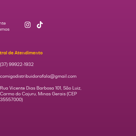
nte
Vamos
tral de Atendimento
(37) 99922-1932
comigodistribuidorafala@gmail.com
Rua Vicente Dias Barbosa 101, São Luiz,
Carmo do Cajuru, Minas Gerais (CEP
35557000)