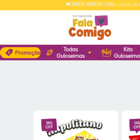
🚚
FRETE GRÁTIS
|
MG
a partir de R$
Todas
Kits
Promoções
Guloseimas
Guloseima
18
%
14
OFF
OF