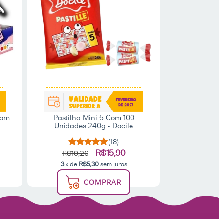
Com
Pastilha Mini 5 Com 100
Unidades 240g - Docile
(18)
R$15,90
R$19,20
3
x de
R$5,30
sem juros
COMPRAR