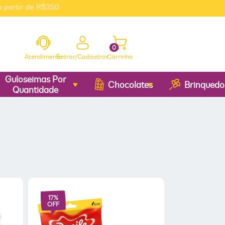
rtir de R$350
0
Atendimento
Entrar/Cadastrar
Carrinho
Guloseimas Por
Chocolates
Brinquedo
Quantidade
17
%
OFF