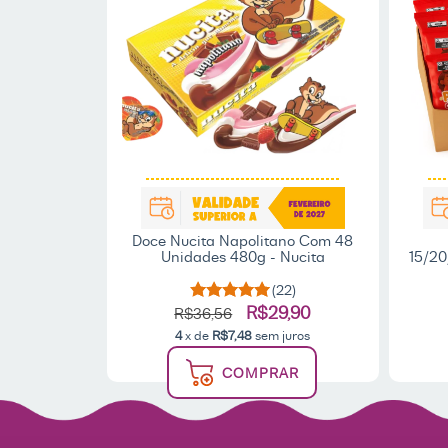
Doce Nucita Napolitano Com 48
Unidades 480g - Nucita
15/20
Cada
(22)
R$29,90
R$36,56
4
x de
R$7,48
sem juros
COMPRAR