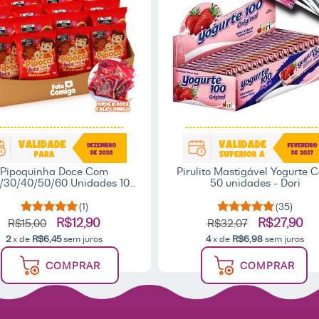
Pipoquinha Doce Com
Pirulito Mastigável Yogurte 
/30/40/50/60 Unidades 10g
50 unidades - Dori
 Lembrancinha Festa - Fala
Comigo
(1)
(35)
R$12,90
R$27,90
R$15,00
R$32,07
2
x de
R$6,45
sem juros
4
x de
R$6,98
sem juros
COMPRAR
COMPRAR