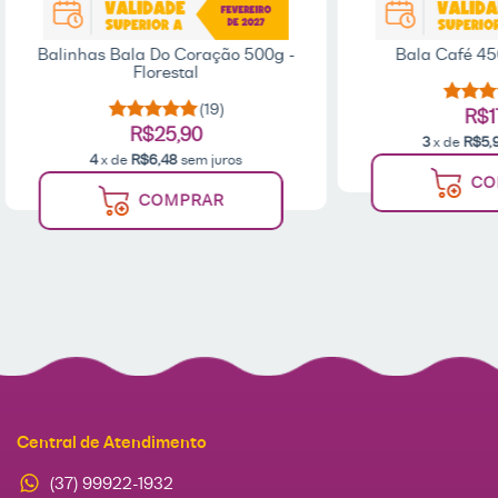
Balinhas Bala Do Coração 500g -
Bala Café 45
Florestal
(19)
R$1
R$25,90
3
x de
R$5,
4
x de
R$6,48
sem juros
CO
COMPRAR
Central de Atendimento
(37) 99922-1932