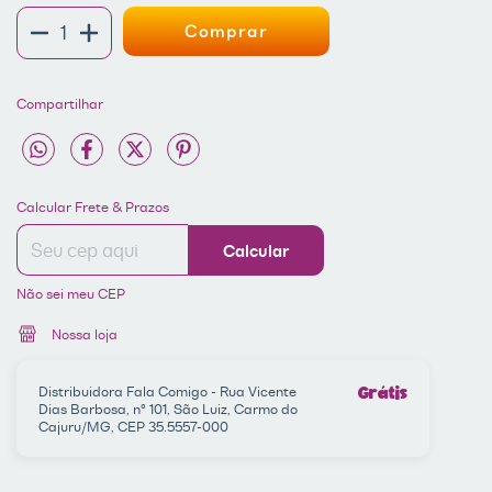
Compartilhar
Entregas para o CEP:
ALTERAR CEP
Calcular Frete & Prazos
Calcular
Não sei meu CEP
Nossa loja
Distribuidora Fala Comigo - Rua Vicente
Grátis
Dias Barbosa, nº 101, São Luiz, Carmo do
Cajuru/MG, CEP 35.5557-000