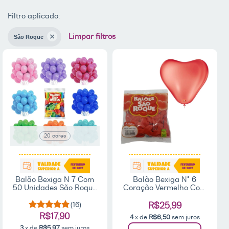
Filtro aplicado:
Limpar filtros
São Roque
20 cores
Balão Bexiga N 7 Com
Balão Bexiga N° 6
50 Unidades São Roque
Coração Vermelho Com
/ Escolha a Cor
50 unidades - São
Roque
(16)
R$25,99
R$17,90
4
x de
R$6,50
sem juros
3
x de
R$5,97
sem juros